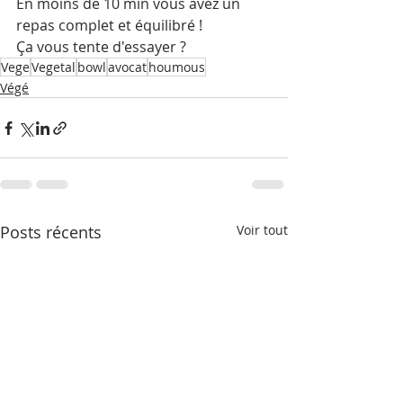
En moins de 10 min vous avez un 
repas complet et équilibré ! 
Ça vous tente d'essayer ? 
Vege
Vegetal
bowl
avocat
houmous
Végé
Posts récents
Voir tout