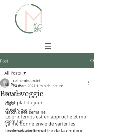
Céline
Miroux
Diététicienne
Post
All Posts
celinemirouxdiet
All Posts
24 mars 2021
1 min de lecture
Bowl veggie
Recettes
Petit plat du jour 
Végé
Bowl veggie
Match de la semaine
Le printemps est en approche et moi 
Zoom sur
ça me donne envie de varier les 
Lire les étiquettes
légumes et de mettre de la couleur 