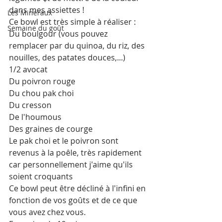
dans mes assiettes !
Les Minéraux
Ce bowl est très simple à réaliser :
Semaine du goût
Du boulgour (vous pouvez 
remplacer par du quinoa, du riz, des 
nouilles, des patates douces,...)
1/2 avocat
Du poivron rouge
Du chou pak choi
Du cresson
De l'houmous
Des graines de courge 
Le pak choi et le poivron sont 
revenus à la poêle, très rapidement 
car personnellement j'aime qu'ils 
soient croquants 
Ce bowl peut être décliné à l'infini en 
fonction de vos goûts et de ce que 
vous avez chez vous. 